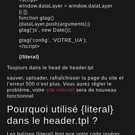
window.dataLayer = window.dataLayer
|| [];
function gtag()
{dataLayer.push(arguments);}
gtag(‘js’, new Date());
gtag(‘config’, ‘VOTRE_UA’);
</script>
{/literal}
Toujours dans le head de header.tpl
sauver, uploader, rafraîchisser la page du site et
l’erreur 500 n’est plus. Vous aurez régler le
problème, votre
site internet
sera de nouveau
fonctionnel
Pourquoi utilisé {literal}
dans le header.tpl ?
Les balises {literal} font que votre code insérer