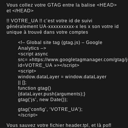
Vous collez votre GTAG entre la balise <HEAD>
et </HEAD>
!! VOTRE_UA !! c’est votre id de suivi
généralement UA-xxxxxxxxxx-x les x son votre id
unique à trouvé dans votre comptes
<!– Global site tag (gtag.js) – Google
Analytics –>
<script async
src= »https://www.googletagmanager.com/gtag/
id=VOTRE_UA »></script>
<script>
window.dataLayer = window.dataLayer
|| [];
function gtag()
{dataLayer.push(arguments);}
gtag(‘js’, new Date());
gtag(‘config’, ‘VOTRE_UA’);
</script>
Vous sauvez votre fichier header.tpl, et là pof!